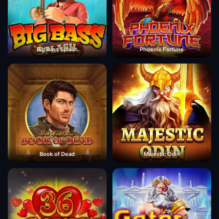
Big Bass Splash
Phoenix Fortune
Book of Dead
Majestic Odin