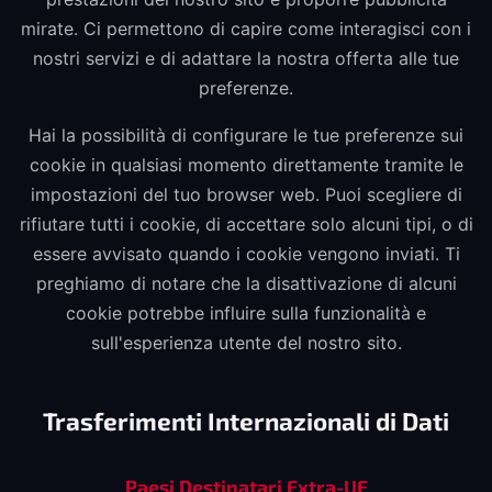
mirate. Ci permettono di capire come interagisci con i
nostri servizi e di adattare la nostra offerta alle tue
preferenze.
Hai la possibilità di configurare le tue preferenze sui
cookie in qualsiasi momento direttamente tramite le
impostazioni del tuo browser web. Puoi scegliere di
rifiutare tutti i cookie, di accettare solo alcuni tipi, o di
essere avvisato quando i cookie vengono inviati. Ti
preghiamo di notare che la disattivazione di alcuni
cookie potrebbe influire sulla funzionalità e
sull'esperienza utente del nostro sito.
Trasferimenti Internazionali di Dati
Paesi Destinatari Extra-UE