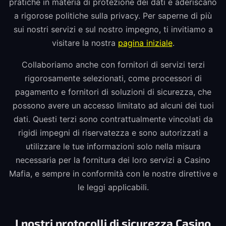
pratiche in materia di protezione dei dati e aderiscano
a rigorose politiche sulla privacy. Per saperne di più
sui nostri servizi e sul nostro impegno, ti invitiamo a
visitare la nostra
pagina iniziale
.
Collaboriamo anche con fornitori di servizi terzi
rigorosamente selezionati, come processori di
pagamento e fornitori di soluzioni di sicurezza, che
possono avere un accesso limitato ad alcuni dei tuoi
dati. Questi terzi sono contrattualmente vincolati da
rigidi impegni di riservatezza e sono autorizzati a
utilizzare le tue informazioni solo nella misura
necessaria per la fornitura dei loro servizi a Casino
Mafia, e sempre in conformità con le nostre direttive e
le leggi applicabili.
I nostri protocolli di sicurezza Casino