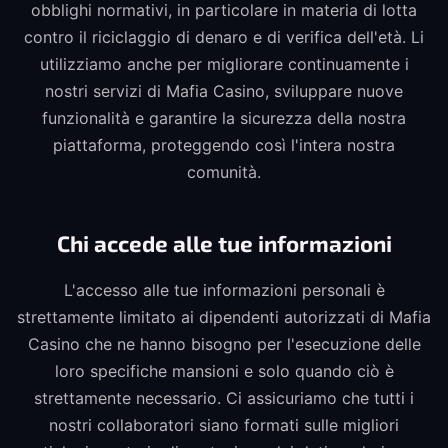
obblighi normativi, in particolare in materia di lotta
contro il riciclaggio di denaro e di verifica dell'età. Li
utilizziamo anche per migliorare continuamente i
nostri servizi di Mafia Casino, sviluppare nuove
funzionalità e garantire la sicurezza della nostra
piattaforma, proteggendo così l'intera nostra
comunità.
Chi accede alle tue informazioni
L'accesso alle tue informazioni personali è
strettamente limitato ai dipendenti autorizzati di Mafia
Casino che ne hanno bisogno per l'esecuzione delle
loro specifiche mansioni e solo quando ciò è
strettamente necessario. Ci assicuriamo che tutti i
nostri collaboratori siano formati sulle migliori