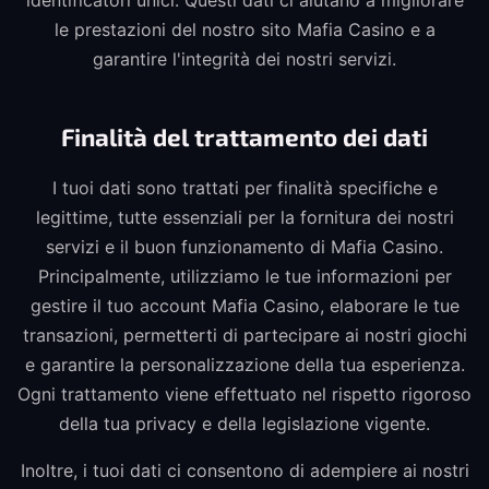
identificatori unici. Questi dati ci aiutano a migliorare
le prestazioni del nostro sito Mafia Casino e a
garantire l'integrità dei nostri servizi.
Finalità del trattamento dei dati
I tuoi dati sono trattati per finalità specifiche e
legittime, tutte essenziali per la fornitura dei nostri
servizi e il buon funzionamento di Mafia Casino.
Principalmente, utilizziamo le tue informazioni per
gestire il tuo account Mafia Casino, elaborare le tue
transazioni, permetterti di partecipare ai nostri giochi
e garantire la personalizzazione della tua esperienza.
Ogni trattamento viene effettuato nel rispetto rigoroso
della tua privacy e della legislazione vigente.
Inoltre, i tuoi dati ci consentono di adempiere ai nostri