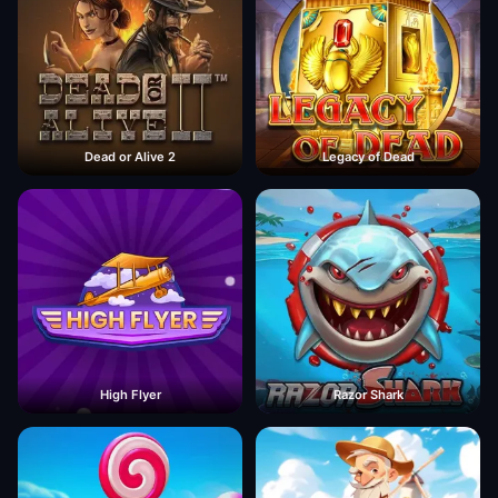
Dead or Alive 2
Legacy of Dead
High Flyer
Razor Shark