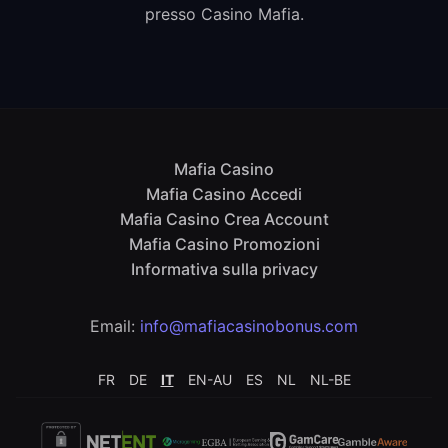
presso Casino Mafia.
Mafia Casino
Mafia Casino Accedi
Mafia Casino Crea Account
Mafia Casino Promozioni
Informativa sulla privacy
Email:
info@mafiacasinobonus.com
FR
DE
IT
EN-AU
ES
NL
NL-BE