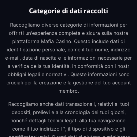
Categorie di dati raccolti
Raccogliamo diverse categorie di informazioni per
offrirti un'esperienza completa e sicura sulla nostra
piattaforma Mafia Casino. Questo include dati di
identificazione personale, come il tuo nome, indirizzo
e-mail, data di nascita e le informazioni necessarie per
la verifica della tua identità, in conformità con i nostri
obblighi legali e normativi. Queste informazioni sono
cruciali per la creazione e la gestione del tuo account
membro.
Raccogliamo anche dati transazionali, relativi ai tuoi
depositi, prelievi e alla cronologia dei tuoi giochi,
nonché dettagli tecnici legati alla tua navigazione,
come il tuo indirizzo IP, il tipo di dispositivo e gli