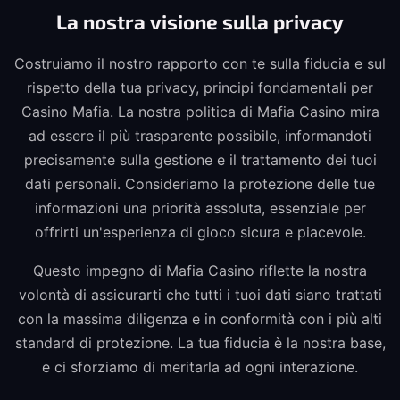
La nostra visione sulla privacy
Costruiamo il nostro rapporto con te sulla fiducia e sul
rispetto della tua privacy, principi fondamentali per
Casino Mafia. La nostra politica di Mafia Casino mira
ad essere il più trasparente possibile, informandoti
precisamente sulla gestione e il trattamento dei tuoi
dati personali. Consideriamo la protezione delle tue
informazioni una priorità assoluta, essenziale per
offrirti un'esperienza di gioco sicura e piacevole.
Questo impegno di Mafia Casino riflette la nostra
volontà di assicurarti che tutti i tuoi dati siano trattati
con la massima diligenza e in conformità con i più alti
standard di protezione. La tua fiducia è la nostra base,
e ci sforziamo di meritarla ad ogni interazione.