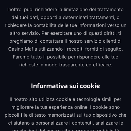
Inoltre, puoi richiedere la limitazione del trattamento
dei tuoi dati, opporti a determinati trattamenti, o
richiedere la portabilità delle tue informazioni verso un
altro servizio. Per esercitare uno di questi diritti, ti
preghiamo di contattare il nostro servizio clienti di
Casino Mafia utilizzando i recapiti forniti di seguito.
Faremo tutto il possibile per rispondere alle tue
richieste in modo trasparente ed efficace.
Informativa sui cookie
Il nostro sito utilizza cookie e tecnologie simili per
migliorare la tua esperienza online. I cookie sono
piccoli file di testo memorizzati sul tuo dispositivo che
ci aiutano a personalizzare i contenuti, analizzare le
prestazioni del nostro sito e proporre pubblicità