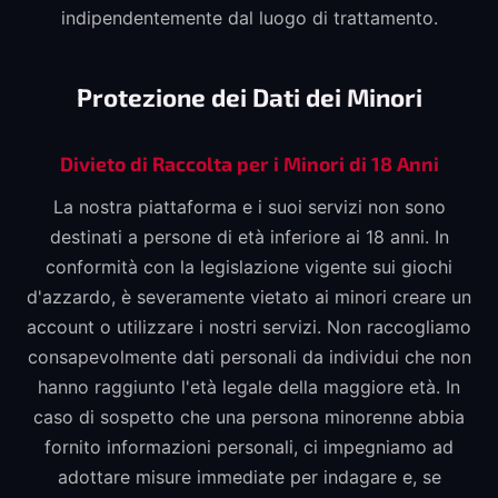
indipendentemente dal luogo di trattamento.
Protezione dei Dati dei Minori
Divieto di Raccolta per i Minori di 18 Anni
La nostra piattaforma e i suoi servizi non sono
destinati a persone di età inferiore ai 18 anni. In
conformità con la legislazione vigente sui giochi
d'azzardo, è severamente vietato ai minori creare un
account o utilizzare i nostri servizi. Non raccogliamo
consapevolmente dati personali da individui che non
hanno raggiunto l'età legale della maggiore età. In
caso di sospetto che una persona minorenne abbia
fornito informazioni personali, ci impegniamo ad
adottare misure immediate per indagare e, se