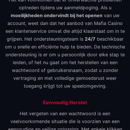
optreden tijdens uw aanmeldpoging. Als u
moeilijkheden ondervindt bij het openen
van uw
account, weet dan dat het aanbod van Mafia Casino
een klantenservice omvat die altijd klaarstaat om in te
grijpen. Het ondersteuningsteam is
24/7
beschikbaar
om u snelle en efficiënte hulp te bieden. De technische
ondersteuning is er om u persoonlijk door elke stap te
leiden, of het nu gaat om het herstellen van een
wachtwoord of gebruikersnaam, zodat u zonder
vertraging en met volledige gemoedsrust weer
toegang krijgt tot uw speelomgeving.
Eenvoudig Herstel
Het vergeten van een wachtwoord is een
veelvoorkomende situatie die is voorzien van een
eenvoudige en veilige oplossing. Met enkele klikken