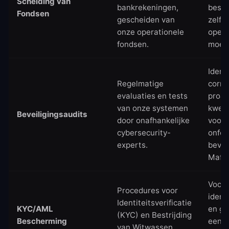
Scheiding van
bankrekeningen,
besch
Fondsen
gescheiden van
zelfs
onze operationele
opera
fondsen.
moeil
Ident
Regelmatige
corri
evaluaties en tests
proac
van onze systemen
kwet
Beveiligingsaudits
door onafhankelijke
voor 
cybersecurity-
onfei
experts.
bevei
Mafia
Voork
Procedures voor
identi
Identiteitsverificatie
KYC/AML
en ga
(KYC) en Bestrijding
Bescherming
een e
van Witwassen