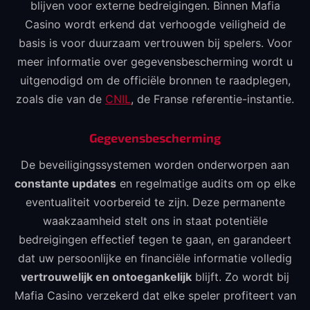
blijven voor externe bedreigingen. Binnen Mafia
Casino wordt erkend dat verhoogde veiligheid de
basis is voor duurzaam vertrouwen bij spelers. Voor
meer informatie over gegevensbescherming wordt u
uitgenodigd om de officiële bronnen te raadplegen,
zoals die van de
CNIL
, de Franse referentie-instantie.
Gegevensbescherming
De beveiligingssystemen worden onderworpen aan
constante updates
en regelmatige audits om op elke
eventualiteit voorbereid te zijn. Deze permanente
waakzaamheid stelt ons in staat potentiële
bedreigingen effectief tegen te gaan, en garandeert
dat uw persoonlijke en financiële informatie volledig
vertrouwelijk en ontoegankelijk
blijft. Zo wordt bij
Mafia Casino verzekerd dat elke speler profiteert van