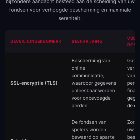
bijzondere aandacht besteed aan de scheiding van uw
fondsen voor verhoogde bescherming en maximale
sereniteit.
VOOR
BEVEILIGINGSKENMERK
BESCHRIJVING
DE SP
Bescherming van
Garan
online
vertr
communicatie,
van 
SSL-encryptie (TLS)
waardoor gegevens
perso
onleesbaar worden
finan
voor onbevoegde
gegev
derden.
de ov
De fondsen van
Zorgt
spelers worden
uw ge
bewaard op aparte
besch