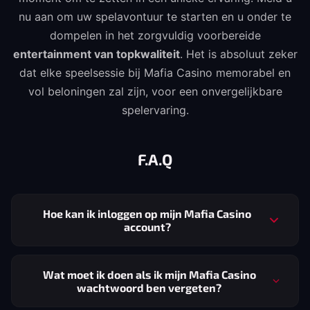
nu aan om uw spelavontuur te starten en u onder te
dompelen in het zorgvuldig voorbereide
entertainment van topkwaliteit
. Het is absoluut zeker
dat elke speelsessie bij Mafia Casino memorabel en
vol beloningen zal zijn, voor een onvergelijkbare
spelervaring.
F.A.Q
Hoe kan ik inloggen op mijn Mafia Casino
account?
Om in te loggen, voert u eenvoudig uw
gebruikersnaam en wachtwoord in de daarvoor
Wat moet ik doen als ik mijn Mafia Casino
wachtwoord ben vergeten?
bestemde velden op onze Mafia Casino
homepage in, een snel en veilig proces.