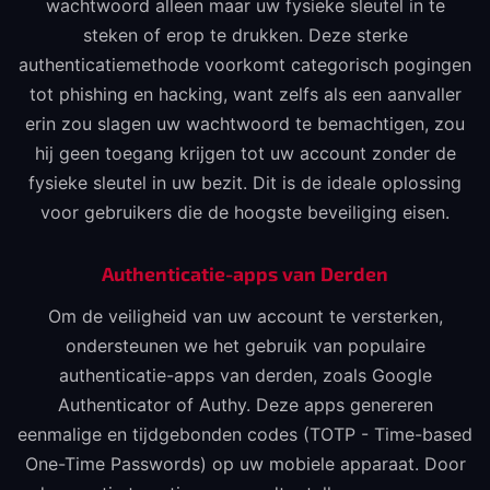
wachtwoord alleen maar uw fysieke sleutel in te
steken of erop te drukken. Deze sterke
authenticatiemethode voorkomt categorisch pogingen
tot phishing en hacking, want zelfs als een aanvaller
erin zou slagen uw wachtwoord te bemachtigen, zou
hij geen toegang krijgen tot uw account zonder de
fysieke sleutel in uw bezit. Dit is de ideale oplossing
voor gebruikers die de hoogste beveiliging eisen.
Authenticatie-apps van Derden
Om de veiligheid van uw account te versterken,
ondersteunen we het gebruik van populaire
authenticatie-apps van derden, zoals Google
Authenticator of Authy. Deze apps genereren
eenmalige en tijdgebonden codes (TOTP - Time-based
One-Time Passwords) op uw mobiele apparaat. Door