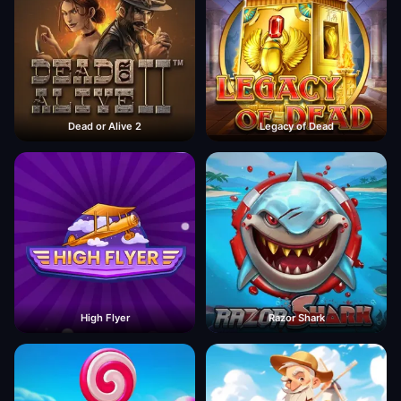
Dead or Alive 2
Legacy of Dead
High Flyer
Razor Shark