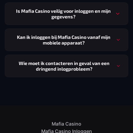
Als u het bent vergeten, gebruik dan de functie
Wachtwoord vergeten om een beveiligde
Is Mafia Casino veilig voor inloggen en mijn
gegevens?
resetlink per e-mail te ontvangen, zodat u een
nieuw wachtwoord voor Mafia Casino kunt
Ja, we gebruiken geavanceerde SSL-encryptie
kiezen.
om al uw gegevens te beschermen en scheiden
Kan ik inloggen bij Mafia Casino vanaf mijn
mobiele apparaat?
spelersfondsen voor maximale veiligheid bij
Mafia Casino.
Absoluut, ons platform is volledig mobiel
compatibel via de browser, en biedt naadloze
Wie moet ik contacteren in geval van een
dringend inlogprobleem?
en volledige toegang tot alle spellen en functies
van Mafia Casino.
Ons klantenserviceteam is 24/7 beschikbaar via
live chat of e-mail om u snel te helpen bij
inlogproblemen bij Mafia Casino.
Mafia Casino
Mafia Casino Inloggen