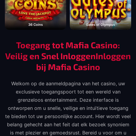
36 Coins
Gates of Olympus
Toegang tot Mafia Casino:
Veilig en Snel InloggenInloggen
bij Mafia Casino
Welkom op de aanmeldpagina van het casino, uw
exclusieve toegangspoort tot een wereld van
grenzeloos entertainment. Deze interface is
ontworpen om u snelle, veilige en intuïtieve toegang
te bieden tot uw persoonlijke account. Hier wordt veel
belang gehecht aan het feit dat elk bezoek synoniem
is met plezier en gemoedsrust. Bereid u voor om u