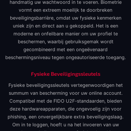
handmatig uw wachtwoord in te voeren. Biometrie
vormt een extreem moeilijk te doorbreken
beveiligingsbarrière, omdat uw fysieke kenmerken
uniek zijn en direct aan u gekoppeld. Het is een
moderne en onfeilbare manier om uw profiel te
beschermen, waarbij gebruiksgemak wordt
gecombineerd met een ongeëvenaard
beschermingsniveau tegen ongeautoriseerde toegang.
Fysieke Beveiligingssleutels
Fysieke beveiligingssleutels vertegenwoordigen het
summum van bescherming voor uw online account.
Compatibel met de FIDO U2F-standaarden, bieden
deze hardwareapparaten, die ongevoelig zijn voor
phishing, een onvergelijkbare extra beveiligingslaag.
Om in te loggen, hoeft u na het invoeren van uw