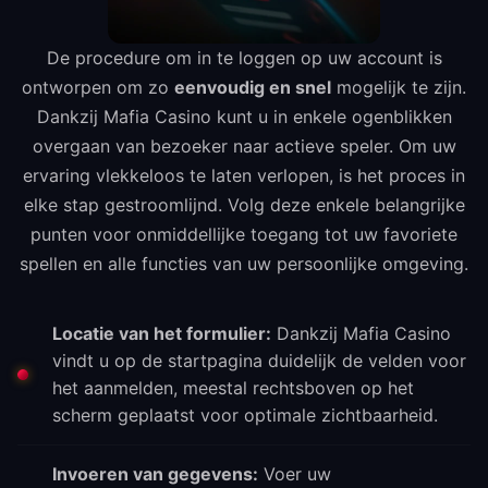
De procedure om in te loggen op uw account is
ontworpen om zo
eenvoudig en snel
mogelijk te zijn.
Dankzij Mafia Casino kunt u in enkele ogenblikken
overgaan van bezoeker naar actieve speler. Om uw
ervaring vlekkeloos te laten verlopen, is het proces in
elke stap gestroomlijnd. Volg deze enkele belangrijke
punten voor onmiddellijke toegang tot uw favoriete
spellen en alle functies van uw persoonlijke omgeving.
Locatie van het formulier:
Dankzij Mafia Casino
vindt u op de startpagina duidelijk de velden voor
het aanmelden, meestal rechtsboven op het
scherm geplaatst voor optimale zichtbaarheid.
Invoeren van gegevens:
Voer uw